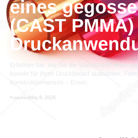
eines gegosse
(CAST PMMA) 
Druckanwendu
Erfahren Sie, wie Sie die Wandstärke eines 
korrekt für Ihren Druckbedarf auswählen. Form
Konstruktionspraxis – Erson.
May 6, 2026
Published