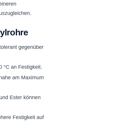
eineren
uszugleichen.
ylrohre
 tolerant gegenüber
0 °C an Festigkeit.
ng nahe am Maximum
 und Ester können
here Festigkeit auf