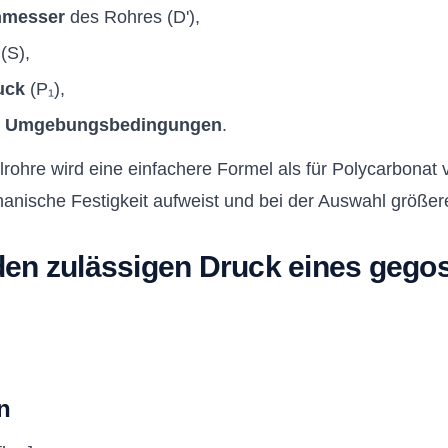
hmesser
des Rohres (D'),
(S),
uck
(P₁),
d Umgebungsbedingungen
.
rohre wird eine einfachere Formel als für Polycarbonat 
anische Festigkeit aufweist und bei der Auswahl größere 
den zulässigen Druck eines geg
n