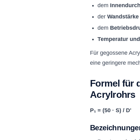
dem
Innendurc
der
Wandstärke
dem
Betriebsdr
Temperatur un
Für gegossene Acryl
eine geringere mech
Formel für 
Acrylrohrs
P₁ = (50 · S) / D'
Bezeichnunge