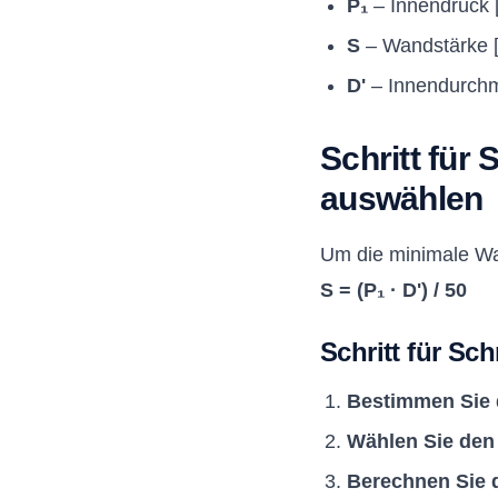
P₁
– Innendruck [
S
– Wandstärke 
D'
– Innendurchm
Schritt für
auswählen
Um die minimale Wan
S = (P₁ · D') / 50
Schritt für Schr
Bestimmen Sie 
Wählen Sie de
Berechnen Sie 