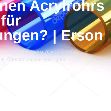
nen Acrylrohrs
für
ngen? | Erson
gegossenen Acrylrohrs (CAST PMMA)
el, Berechnungsbeispiel, gute