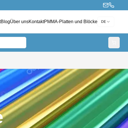
t
Blog
Über uns
Kontakt
PMMA-Platten und Blöcke
DE
e