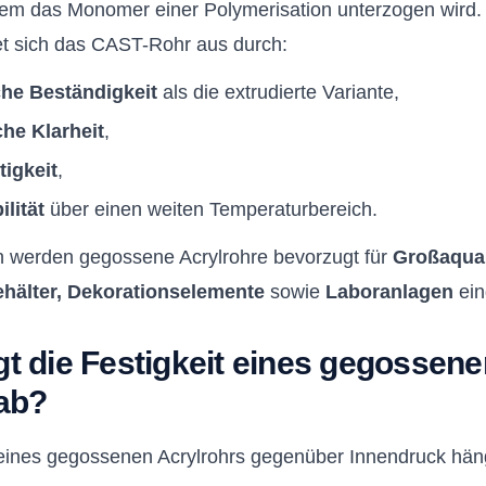
dem das Monomer einer Polymerisation unterzogen wird.
et sich das CAST-Rohr aus durch:
he Beständigkeit
als die extrudierte Variante,
che Klarheit
,
tigkeit
,
lität
über einen weiten Temperaturbereich.
 werden gegossene Acrylrohre bevorzugt für
Großaquar
älter, Dekorationselemente
sowie
Laboranlagen
ein
 die Festigkeit eines gegossene
ab?
 eines gegossenen Acrylrohrs gegenüber Innendruck häng